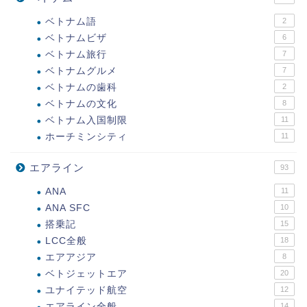
ベトナム語
2
ベトナムビザ
6
ベトナム旅行
7
ベトナムグルメ
7
ベトナムの歯科
2
ベトナムの文化
8
ベトナム入国制限
11
ホーチミンシティ
11
エアライン
93
ANA
11
ANA SFC
10
搭乗記
15
LCC全般
18
エアアジア
8
ベトジェットエア
20
ユナイテッド航空
12
エアライン全般
14