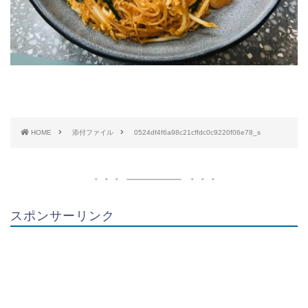
HOME
添付ファイル
0524df4f6a98c21cffdc0c9220f06e78_s
スポンサーリンク