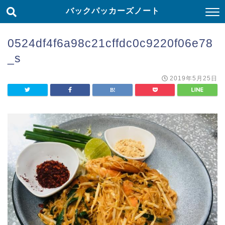
バックパッカーズノート
0524df4f6a98c21cffdc0c9220f06e78
_s
2019年5月25日