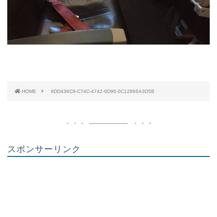
HOME
8DD436C9-C74C-4742-9D96-0C12866A3D5B
スポンサーリンク