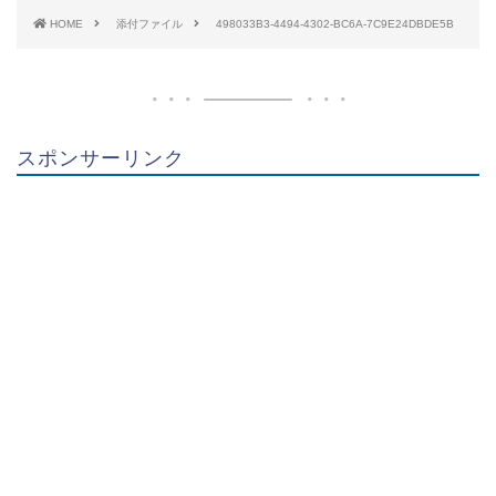
HOME
添付ファイル
498033B3-4494-4302-BC6A-7C9E24DBDE5B
スポンサーリンク