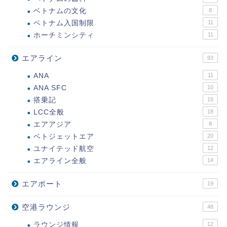
ベトナムの文化
8
ベトナム入国制限
11
ホーチミンシティ
11
エアライン
93
ANA
11
ANA SFC
10
搭乗記
15
LCC全般
18
エアアジア
8
ベトジェットエア
20
ユナイテッド航空
12
エアライン全般
14
エアポート
19
空港ラウンジ
48
ラウンジ情報
12