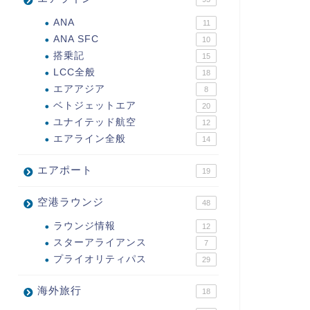
ANA
11
ANA SFC
10
搭乗記
15
LCC全般
18
エアアジア
8
ベトジェットエア
20
ユナイテッド航空
12
エアライン全般
14
エアポート
19
空港ラウンジ
48
ラウンジ情報
12
スターアライアンス
7
プライオリティパス
29
海外旅行
18