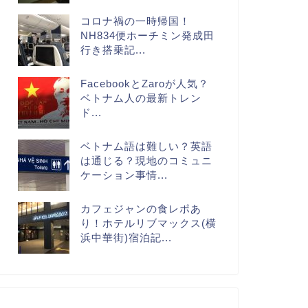
コロナ禍の一時帰国！
NH834便ホーチミン発成田
行き搭乗記...
FacebookとZaroが人気？
ベトナム人の最新トレン
ド...
ベトナム語は難しい？英語
は通じる？現地のコミュニ
ケーション事情...
カフェジャンの食レポあ
り！ホテルリブマックス(横
浜中華街)宿泊記...