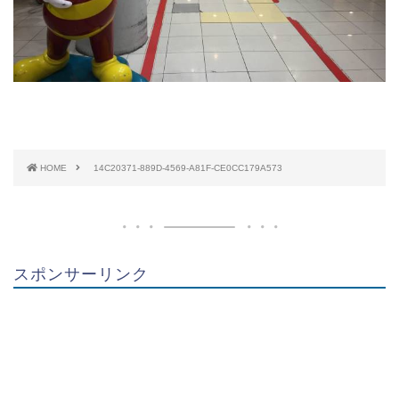
HOME
14C20371-889D-4569-A81F-CE0CC179A573
スポンサーリンク