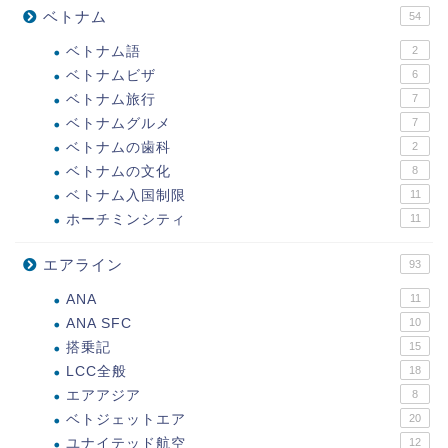
ベトナム
54
ベトナム語
2
ベトナムビザ
6
ベトナム旅行
7
ベトナムグルメ
7
ベトナムの歯科
2
ベトナムの文化
8
ベトナム入国制限
11
ホーチミンシティ
11
エアライン
93
ANA
11
ANA SFC
10
搭乗記
15
LCC全般
18
エアアジア
8
ベトジェットエア
20
ユナイテッド航空
12