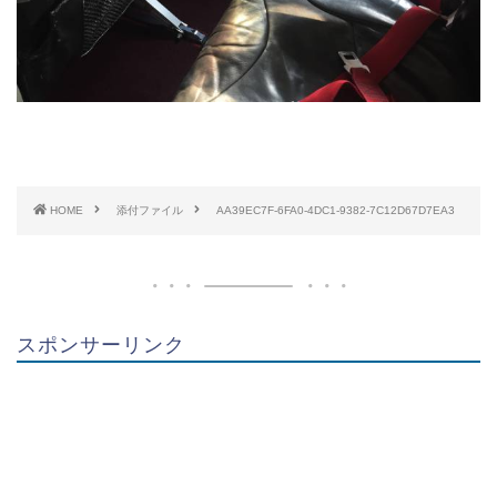
HOME
添付ファイル
AA39EC7F-6FA0-4DC1-9382-7C12D67D7EA3
スポンサーリンク