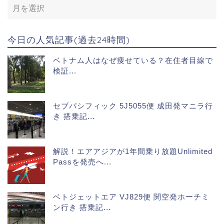
今日の人気記事(過去24時間)
ベトナム人はなぜ痩せている？在住者目線で
検証...
セブパシフィック 5J5055便 成田発マニラ行
き 搭乗記...
解説！エアアジアが1年間乗り放題Unlimited
Passを発売へ...
ベトジェットエア VJ829便 関空発ホーチミ
ン行き 搭乗記...