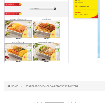
HOME
5592B947-5B4F-4C9D-AAEB-E5C5CA6476B7