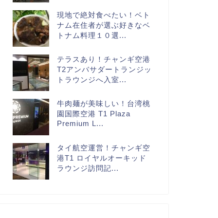
現地で絶対食べたい！ベト
ナム在住者が選ぶ好きなベ
トナム料理１０選...
テラスあり！チャンギ空港
T2アンバサダートランジッ
トラウンジへ入室...
牛肉麺が美味しい！台湾桃
園国際空港 T1 Plaza
Premium L...
タイ航空運営！チャンギ空
港T1 ロイヤルオーキッド
ラウンジ訪問記...