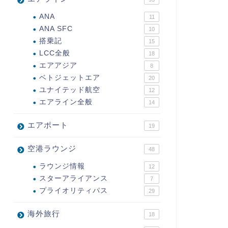
ANA
11
ANA SFC
10
搭乗記
15
LCC全般
18
エアアジア
8
ベトジェットエア
20
ユナイテッド航空
12
エアライン全般
14
エアポート
19
空港ラウンジ
48
ラウンジ情報
12
スターアライアンス
7
プライオリティパス
29
海外旅行
18