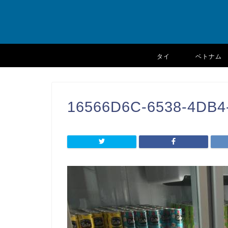
タイ
ベトナム
16566D6C-6538-4DB4