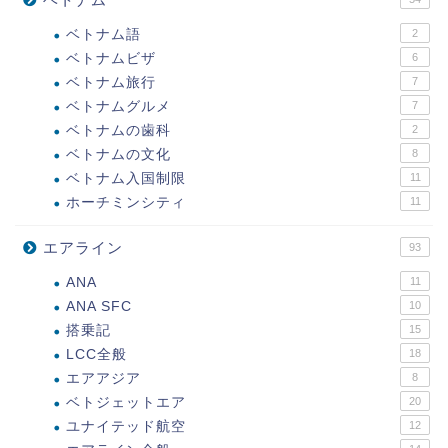
ベトナム語
2
ベトナムビザ
6
ベトナム旅行
7
ベトナムグルメ
7
ベトナムの歯科
2
ベトナムの文化
8
ベトナム入国制限
11
ホーチミンシティ
11
エアライン
93
ANA
11
ANA SFC
10
搭乗記
15
LCC全般
18
エアアジア
8
ベトジェットエア
20
ユナイテッド航空
12