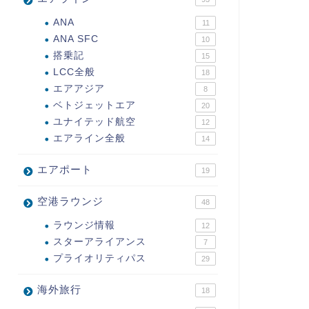
ANA
11
ANA SFC
10
搭乗記
15
LCC全般
18
エアアジア
8
ベトジェットエア
20
ユナイテッド航空
12
エアライン全般
14
エアポート
19
空港ラウンジ
48
ラウンジ情報
12
スターアライアンス
7
プライオリティパス
29
海外旅行
18