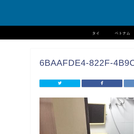
タイ
ベトナム
6BAAFDE4-822F-4B9