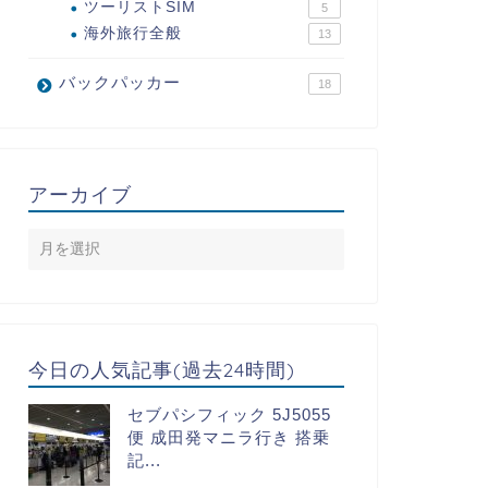
ツーリストSIM
5
海外旅行全般
13
バックパッカー
18
アーカイブ
今日の人気記事(過去24時間)
セブパシフィック 5J5055
便 成田発マニラ行き 搭乗
記...