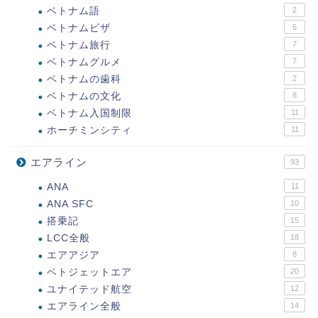
ベトナム語
2
ベトナムビザ
6
ベトナム旅行
7
ベトナムグルメ
7
ベトナムの歯科
2
ベトナムの文化
8
ベトナム入国制限
11
ホーチミンシティ
11
エアライン
93
ANA
11
ANA SFC
10
搭乗記
15
LCC全般
18
エアアジア
8
ベトジェットエア
20
ユナイテッド航空
12
エアライン全般
14