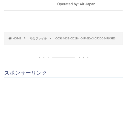
HOME
添付ファイル
CC564631-CD2B-404F-9DA3-6F30C94FA5E3
スポンサーリンク