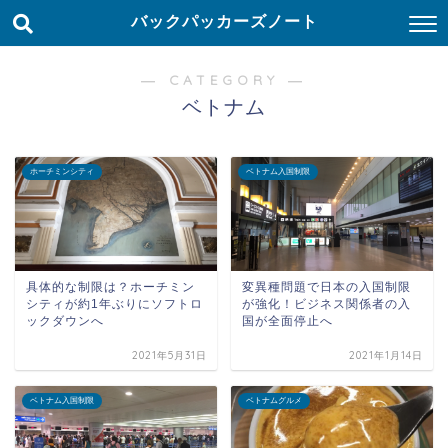
バックパッカーズノート
― CATEGORY ―
ベトナム
ホーチミンシティ
ベトナム入国制限
具体的な制限は？ホーチミン
変異種問題で日本の入国制限
シティが約1年ぶりにソフトロ
が強化！ビジネス関係者の入
ックダウンへ
国が全面停止へ
2021年5月31日
2021年1月14日
ベトナム入国制限
ベトナムグルメ