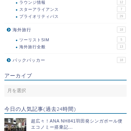
ラウンジ情報
12
スターアライアンス
7
プライオリティパス
29
海外旅行
18
ツーリストSIM
5
海外旅行全般
13
バックパッカー
18
アーカイブ
今日の人気記事(過去24時間)
超広々！ANA NH841羽田発シンガポール便
エコノミー搭乗記...