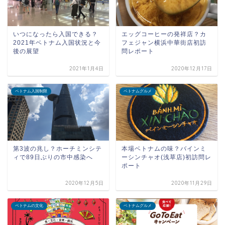
いつになったら入国できる？
エッグコーヒーの発祥店？カ
2021年ベトナム入国状況と今
フェジャン横浜中華街店初訪
後の展望
問レポート
2021年1月4日
2020年12月17日
ベトナム入国制限
ベトナムグルメ
第3波の兆し？ホーチミンシテ
本場ベトナムの味？バインミ
ィで89日ぶりの市中感染へ
ーシンチャオ(浅草店)初訪問レ
ポート
2020年12月5日
2020年11月29日
ベトナムの文化
ベトナムグルメ