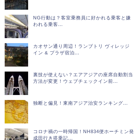
NG行動は？客室乗務員に好かれる乗客と嫌
われる乗客...
カオサン通り周辺！ランブトリ ヴィレッジ
イン & プラザ宿泊...
裏技が使えない？エアアジアの座席自動割当
方法が変更！ウェブチェックイン前...
独断と偏見！東南アジア治安ランキング...
コロナ禍の一時帰国！NH834便ホーチミン発
成田行き搭乗記...