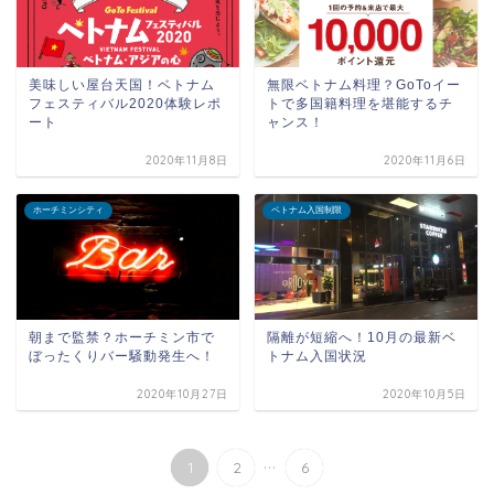
美味しい屋台天国！ベトナム
無限ベトナム料理？GoToイー
フェスティバル2020体験レポ
トで多国籍料理を堪能するチ
ート
ャンス！
2020年11月8日
2020年11月6日
ホーチミンシティ
ベトナム入国制限
朝まで監禁？ホーチミン市で
隔離が短縮へ！10月の最新ベ
ぼったくりバー騒動発生へ！
トナム入国状況
2020年10月27日
2020年10月5日
...
1
2
6