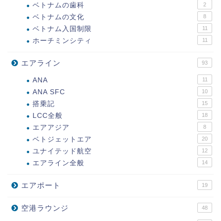
ベトナムの歯科
2
ベトナムの文化
8
ベトナム入国制限
11
ホーチミンシティ
11
エアライン
93
ANA
11
ANA SFC
10
搭乗記
15
LCC全般
18
エアアジア
8
ベトジェットエア
20
ユナイテッド航空
12
エアライン全般
14
エアポート
19
空港ラウンジ
48