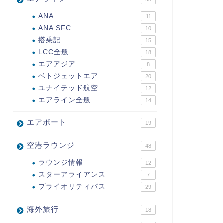
ANA
11
ANA SFC
10
搭乗記
15
LCC全般
18
エアアジア
8
ベトジェットエア
20
ユナイテッド航空
12
エアライン全般
14
エアポート
19
空港ラウンジ
48
ラウンジ情報
12
スターアライアンス
7
プライオリティパス
29
海外旅行
18