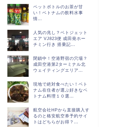
ペットボトルのお茶が甘
い！ベトナムの飲料水事
情...
人気の兆し？ベトジェット
エア VJ823便 成田発ホー
チミン行き 搭乗記...
閉鎖中！空港野宿の穴場？
成田空港第2ターミナル北
ウェイティングエリア...
現地で絶対食べたい！ベト
ナム在住者が選ぶ好きなベ
トナム料理１０選...
航空会社HPから直接購入す
るのと格安航空券予約サイ
トはどちらがお得？...