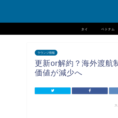
タイ
ベトナム
ラウンジ情報
更新or解約？海外渡
価値が減少へ
ス