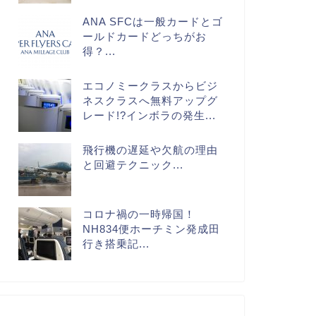
ANA SFCは一般カードとゴ
ールドカードどっちがお
得？...
エコノミークラスからビジ
ネスクラスへ無料アップグ
レード!?インボラの発生...
飛行機の遅延や欠航の理由
と回避テクニック...
コロナ禍の一時帰国！
NH834便ホーチミン発成田
行き搭乗記...